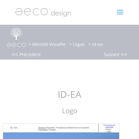
>
Identité Visuelle
>
Logos
> Id-ea
<<
>>
Précédent
Suivant
ID-EA
Logo