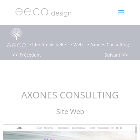
>
Identité Visuelle
>
Web
> Axones Consulting
<<
>>
Précédent
Suivant
AXONES CONSULTING
Site Web