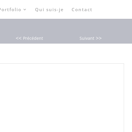
Portfolio
Qui suis-je
Contact
<<
>>
Précédent
Suivant