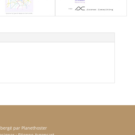
ébergé par Planethoster
signer : Etienne Avronsart