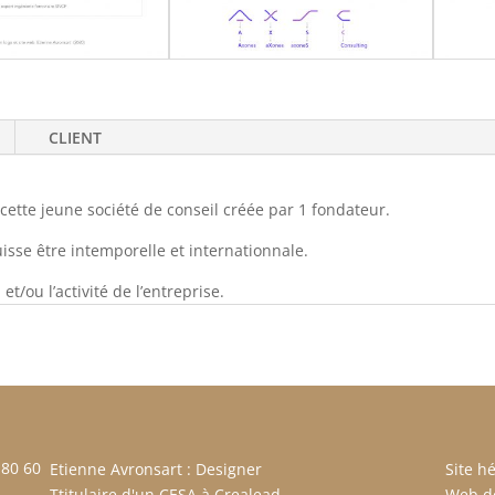
CLIENT
 cette jeune société de conseil créée par 1 fondateur.
sse être intemporelle et internationnale.
/ou l’activité de l’entreprise.
 80 60
Etienne Avronsart : Designer
Site h
Ttitulaire d'un CESA à Crealead
Web de